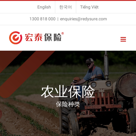
Skip
English
한국어
Tiếng Việt
to
1300 818 000
|
enquiries@redysure.com
content
农业保险
保险种类