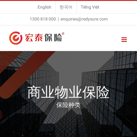
Skip
English
한국어
Tiếng Việt
to
1300 818 000
|
enquiries@redysure.com
content
商业物业保险
保险种类