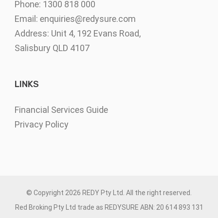
Phone: 1300 818 000
Email:
enquiries@redysure.com
Address: Unit 4, 192 Evans Road,
Salisbury QLD 4107
LINKS
Financial Services Guide
Privacy Policy
© Copyright
2026 REDY Pty Ltd. All the right reserved.
Red Broking Pty Ltd trade as REDYSURE ABN: 20 614 893 131