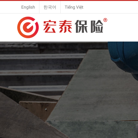
Skip
English
한국어
Tiếng Việt
to
content