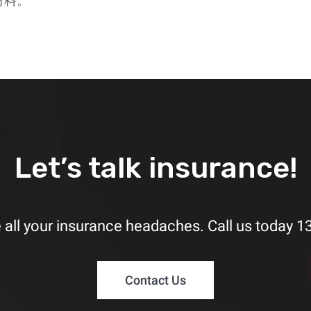
材料。
Let’s talk insurance!
all your insurance headaches. Call us today
1
Contact Us